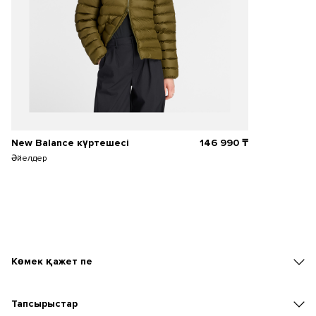
New Balance күртешесі
146 990
₸
Әйелдер
Көмек қажет пе
Тапсырыстар