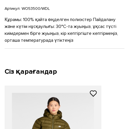
Артикул:
WO53500/WDL
Құрамы: 100% қайта өңделген полиэстер Пайдалану
және күтім нұсқаулығы: 30°C-та жуыңыз, ұқсас түсті
киімдермен бірге жуыңыз, кір кептіргіште кептірмеңіз,
орташа температурада үтіктеңіз
Сіз қарағандар