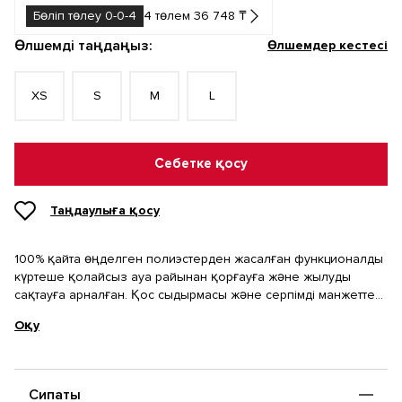
Бөліп төлеу 0-0-4
4 төлем 36 748 ₸
Өлшемді таңдаңыз:
Өлшемдер кестесі
XS
S
M
L
Себетке қосу
Таңдаулыға қосу
100% қайта өңделген полиэстерден жасалған функционалды
күртеше қолайсыз ауа райынан қорғауға және жылуды
сақтауға арналған. Қос сыдырмасы және серпімді манжеттері
бар модель ойластырылған пішімі мен көлемді дизайны
Оқу
арқасында жайлылық береді.
Сипаты