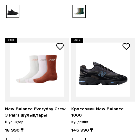
ЖАҢА
ЖАҢА
New Balance Everyday Crew
Кроссовки New Balance
3 Pairs шұлықтары
1000
Шұлықтар
Күнделікті
18 990
₸
146 990
₸