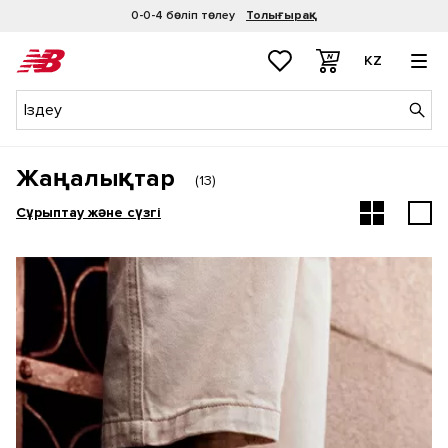
0-0-4 бөліп төлеу
Толығырақ
KZ
Жаңалықтар
(
13
)
Сұрыптау және сүзгі