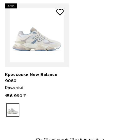
ЖАҢА
Кроссовки New Balance
9060
Күнделікті
156 990
₸
Сіз 13 тауардың 13-ін қарадыңыз