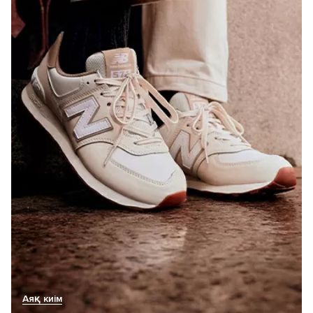
Аяқ киім