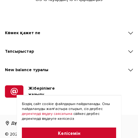
Көмек қажет пе
Тапсырыстар
New balаnce туралы
Жіберілімге
жазылу
Біздің сайт cookie файлдарын пайдаланады. Оны
пайдалануды жалғастыра отырып, сіз дербес
деректерді өңдеу саясатына
сәйкес дербес
деректерді өңдеуге келісесіз
Дүкенді табу
RU
KZ
Келісемін
©
2026