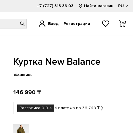
+7 (727) 313 36 03
Найти магазин
RU
Вход
Регистрация
1000
1000
520
1080
740
2002
Куртка New Balance
1300
1906
530
2000
9060
9060
1500
2002
550
740
Hierro
FuelCell
Женщины
1906
500
574
204L
146 990 ₸
Рассрочка 0-0-4
4 платежа по 36 748 ₸