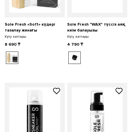
Sole Fresh «Soft» күдері
Sole Fresh "WAX" түссіз аяқ
тазалау жинағы
киім балауызы
Күту заттары
Күту заттары
8 690
₸
4 790
₸