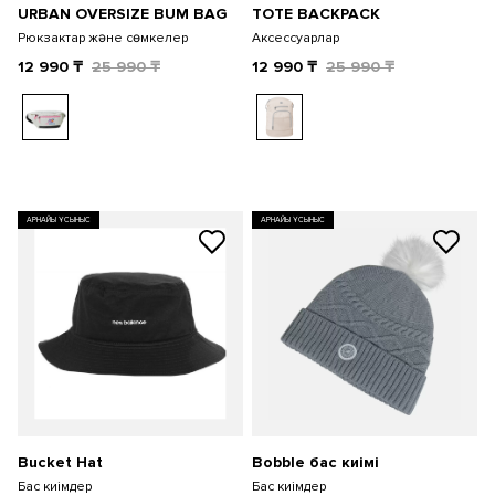
URBAN OVERSIZE BUM BAG
TOTE BACKPACK
Рюкзактар және сөмкелер
Аксессуарлар
12 990
₸
25 990
₸
12 990
₸
25 990
₸
АРНАЙЫ ҰСЫНЫС
АРНАЙЫ ҰСЫНЫС
Bucket Hat
Bobble бас киімі
Бас киімдер
Бас киімдер