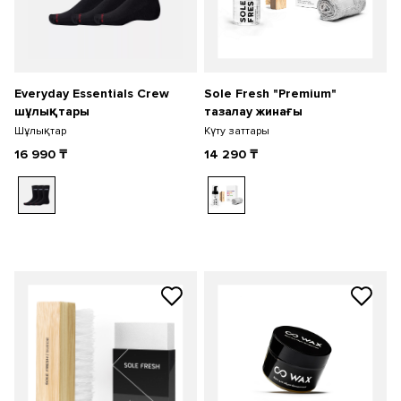
Everyday Essentials Crew
Sole Fresh "Premium"
шұлықтары
тазалау жинағы
Шұлықтар
Күту заттары
16 990
₸
14 290
₸