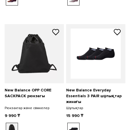
New Balance OPP CORE
New Balance Everyday
SACKPACK рюкзагы
Essentials 3 PAIR шұлықтар
жинағы
Рюкзактар және сөмкелер
Шұлықтар
9 990
₸
15 990
₸