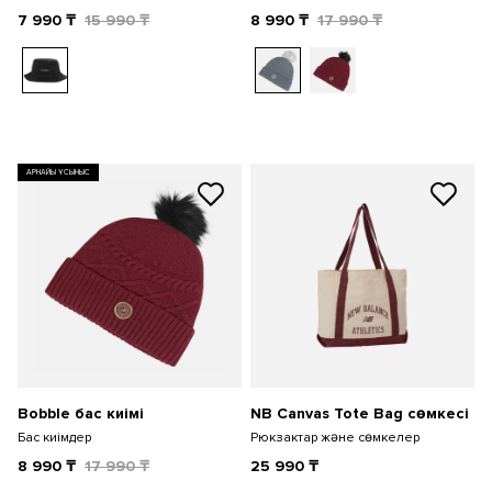
7 990
₸
15 990
₸
8 990
₸
17 990
₸
АРНАЙЫ ҰСЫНЫС
Bobble бас киімі
NB Canvas Tote Bag сөмкесі
Бас киімдер
Рюкзактар және сөмкелер
8 990
₸
17 990
₸
25 990
₸