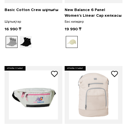
Basic Cotton Crew шұлығы
New Balance 6 Panel
Women’s Linear Cap кепкасы
Шұлықтар
Бас киімдер
16 990
₸
19 990
₸
АРНАЙЫ ҰСЫНЫС
АРНАЙЫ ҰСЫНЫС