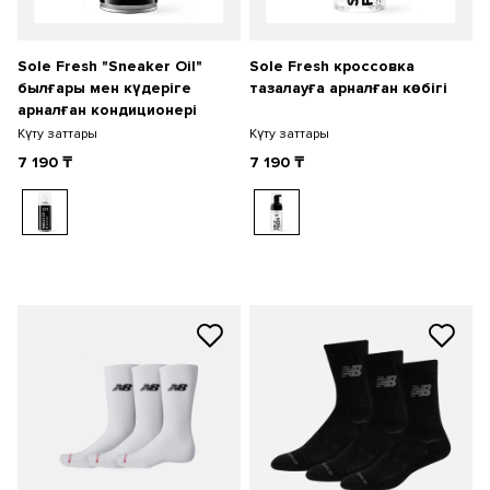
Sole Fresh "Sneaker Oil"
Sole Fresh кроссовка
былғары мен күдеріге
тазалауға арналған көбігі
арналған кондиционері
Күту заттары
Күту заттары
7 190
₸
7 190
₸