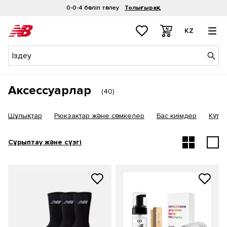
0-0-4 бөліп төлеу
Толығырақ
KZ
Аксессуарлар
(
40
)
Шұлықтар
Рюкзактар және сөмкелер
Бас киімдер
Күту 
Сұрыптау және сүзгі