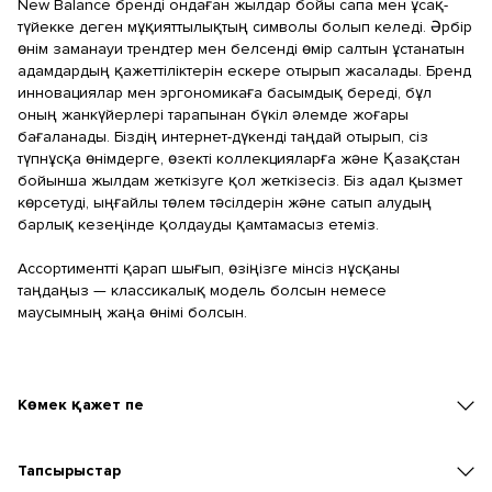
New Balance бренді ондаған жылдар бойы сапа мен ұсақ-
түйекке деген мұқияттылықтың символы болып келеді. Әрбір
өнім заманауи трендтер мен белсенді өмір салтын ұстанатын
адамдардың қажеттіліктерін ескере отырып жасалады. Бренд
инновациялар мен эргономикаға басымдық береді, бұл
оның жанкүйерлері тарапынан бүкіл әлемде жоғары
бағаланады. Біздің интернет-дүкенді таңдай отырып, сіз
түпнұсқа өнімдерге, өзекті коллекцияларға және Қазақстан
бойынша жылдам жеткізуге қол жеткізесіз. Біз адал қызмет
көрсетуді, ыңғайлы төлем тәсілдерін және сатып алудың
барлық кезеңінде қолдауды қамтамасыз етеміз.
Ассортиментті қарап шығып, өзіңізге мінсіз нұсқаны
таңдаңыз — классикалық модель болсын немесе
маусымның жаңа өнімі болсын.
Көмек қажет пе
Тапсырыстар