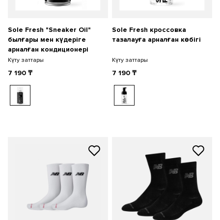
Sole Fresh "Sneaker Oil"
Sole Fresh кроссовка
былғары мен күдеріге
тазалауға арналған көбігі
арналған кондиционері
Күту заттары
Күту заттары
7 190
₸
7 190
₸