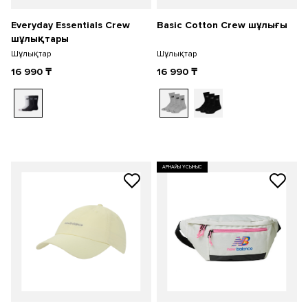
Everyday Essentials Crew
Basic Cotton Crew шұлығы
шұлықтары
Шұлықтар
Шұлықтар
16 990
₸
16 990
₸
АРНАЙЫ ҰСЫНЫС