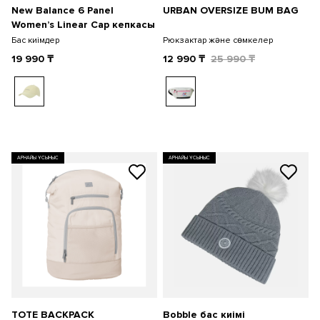
New Balance 6 Panel
URBAN OVERSIZE BUM BAG
Women’s Linear Cap кепкасы
Бас киімдер
Рюкзактар және сөмкелер
19 990
₸
12 990
₸
25 990
₸
АРНАЙЫ ҰСЫНЫС
АРНАЙЫ ҰСЫНЫС
TOTE BACKPACK
Bobble бас киімі