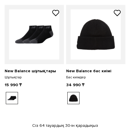
New Balance шұлықтары
New Balance бас киімі
Шұлықтар
Бас киімдер
15 990
₸
34 990
₸
Сіз 64 тауардың 30-ін қарадыңыз