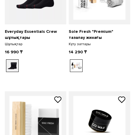
Everyday Essentials Crew
Sole Fresh "Premium"
шұлықтары
тазалау жинағы
Шұлықтар
Күту заттары
16 990
₸
14 290
₸