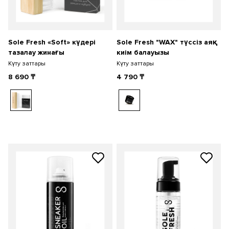
Sole Fresh «Soft» күдері
Sole Fresh "WAX" түссіз аяқ
тазалау жинағы
киім балауызы
Күту заттары
Күту заттары
8 690
₸
4 790
₸