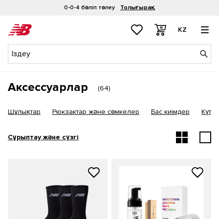
0-0-4 бөліп төлеу
Толығырақ
KZ
Аксессуарлар
(
64
)
Шұлықтар
Рюкзактар және сөмкелер
Бас киімдер
Күту 
Сұрыптау және сүзгі