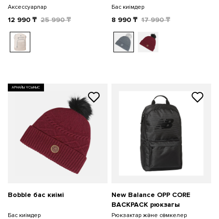
Аксессуарлар
Бас киімдер
12 990
₸
25 990
₸
8 990
₸
17 990
₸
АРНАЙЫ ҰСЫНЫС
Bobble бас киімі
New Balance OPP CORE
BACKPACK рюкзагы
Бас киімдер
Рюкзактар және сөмкелер