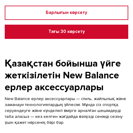
Барлығын көрсету
Тағы 30 көрсету
Қазақстан бойынша үйге
жеткізілетін New Balance
ерлер аксессуарлары
New Balance ерлер аксессуарлары — стиль, жайлылық және
заманауи технологиялардың үйлесімі. Мұнда сіз спортқа,
серуендеуге және күнделікті өмірге арналған шешімдерді
таба аласыз — кез келген жағдайда өзіңізді сенімді сезіну
үшін қажет нәрсенің бәрі бар.