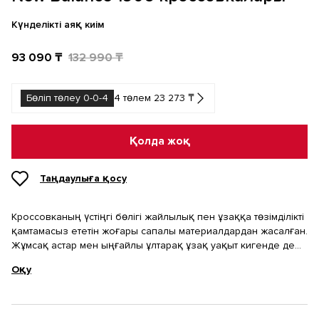
Күнделікті аяқ киім
93 090 ₸
132 990 ₸
Бөліп төлеу 0-0-4
4 төлем 23 273 ₸
Қолда жоқ
Таңдаулыға қосу
Кроссовканың үстіңгі бөлігі жайлылық пен ұзаққа төзімділікті
қамтамасыз ететін жоғары сапалы материалдардан жасалған.
Жұмсақ астар мен ыңғайлы ұлтарақ ұзақ уақыт кигенде де
барынша жайлылық береді. Кроссовканың табаны
Оқу
беткеймен тамаша ілініс пен жүрген кездегі амортизацияны
қамтамасыз ететін берік әрі созылмалы резеңкеден
жасалған. Бұл кроссовкалар белсенді өмір салты мен
спортпен айналысуға өте қолайлы.