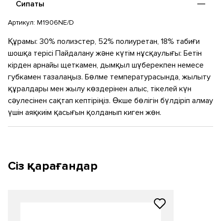
Сипаты
Артикул:
M1906NE/D
Құрамы: 30% полиэстер, 52% полиуретан, 18% табиғи
шошқа терісі Пайдалану және күтім нұсқаулығы: Бетін
кірден арнайы щеткамен, дымқыл шүберекпен немесе
губкамен тазалаңыз. Бөлме температурасында, жылыту
құралдары мен жылу көздерінен алыс, тікелей күн
сәулесінен сақтап кептіріңіз. Өкше бөлігін бүлдіріп алмау
үшін аяқкиім қасығын қолданып киген жөн.
Сіз қарағандар