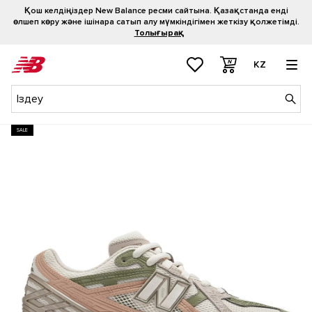
Қош келдіңіздер New Balance ресми сайтына. Қазақстанда енді
өлшеп көру және ішінара сатып алу мүмкіндігімен жеткізу қолжетімді.
Толығырақ
KZ
SALE