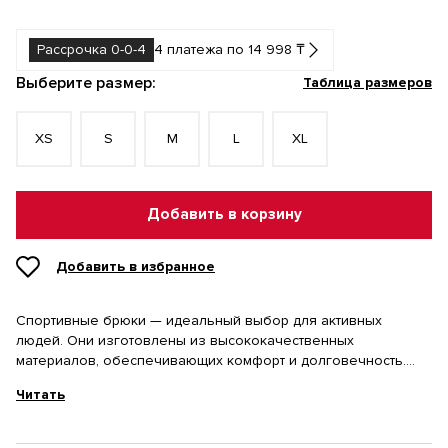
Рассрочка 0-0-4
4 платежа по 14 998 ₸
Выберите размер:
Таблица размеров
XS
S
M
L
XL
Добавить в корзину
Добавить в избранное
Спортивные брюки — идеальный выбор для активных
людей. Они изготовлены из высококачественных
материалов, обеспечивающих комфорт и долговечность.
Брюки имеют свободный крой, который позволяет двигаться
Читать
без ограничений, и мягкую флисовую подкладку для
дополнительного тепла и уюта. Благодаря удобной посадке
и регулируемому поясу эти брюки идеально подходят для