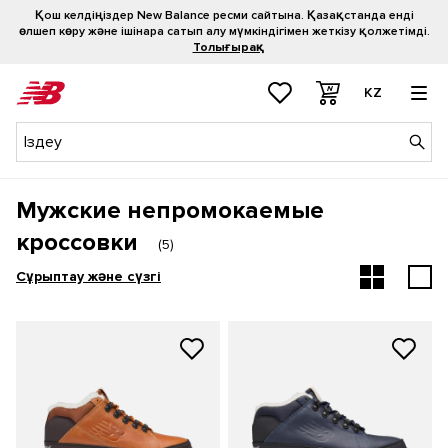
Қош келдіңіздер New Balance ресми сайтына. Қазақстанда енді
өлшеп көру және ішінара сатып алу мүмкіндігімен жеткізу қолжетімді.
Толығырақ
KZ
Мужские непромокаемые
кроссовки
(
5
)
Сұрыптау және сүзгі