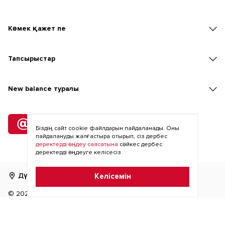
Көмек қажет пе
Тапсырыстар
New balаnce туралы
Жіберілімге
Біздің сайт cookie файлдарын пайдаланады. Оны
жазылу
пайдалануды жалғастыра отырып, сіз дербес
деректерді өңдеу саясатына
сәйкес дербес
деректерді өңдеуге келісесіз
Дүкенді табу
RU
KZ
Келісемін
©
2026
Antro
жасалған