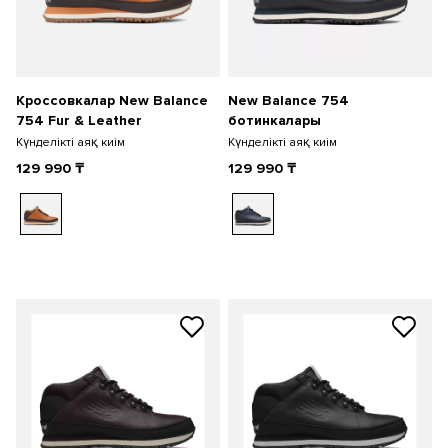
Кроссовкалар New Balance
New Balance 754
754 Fur & Leather
ботинкалары
Күнделікті аяқ киім
Күнделікті аяқ киім
129 990
₸
129 990
₸