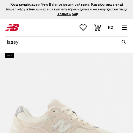
Қош келдіңіздер New Balance ресми сайтына. Қазақстанда енді
өлшеп көру және ішінара сатып алу мүмкіндігімен жеткізу қолжетімді.
Толығырақ
KZ
SALE