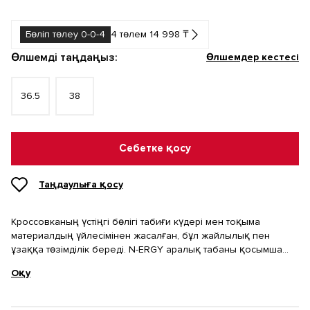
Бөліп төлеу 0-0-4
4 төлем 14 998 ₸
Өлшемді таңдаңыз:
Өлшемдер кестесі
36.5
38
Себетке қосу
Таңдаулыға қосу
Кроссовканың үстіңгі бөлігі табиғи күдері мен тоқыма
материалдың үйлесімінен жасалған, бұл жайлылық пен
ұзаққа төзімділік береді. N-ERGY аралық табаны қосымша
жайлылық қамтамасыз етеді, ал Stability Web технологиясы
Оқу
табан күмбезі аймағын күшейтіп, жақсы тұрақтандыру береді.
Тозуға төзімді резеңкеден жасалған табан беткеймен
тамаша іліністі қамтамасыз етеді. Бұл кроссовкалар күнделікті