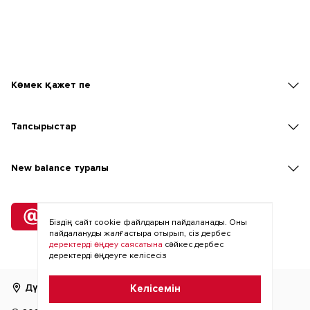
Көмек қажет пе
Тапсырыстар
New balаnce туралы
Жіберілімге
жазылу
Біздің сайт cookie файлдарын пайдаланады. Оны
пайдалануды жалғастыра отырып, сіз дербес
деректерді өңдеу саясатына
сәйкес дербес
деректерді өңдеуге келісесіз
Дүкенді табу
RU
KZ
Келісемін