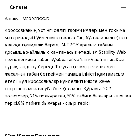
киюге және спортпен айналысуға өте қолайлы.
Сипаты
Артикул:
M2002RCC/D
Кроссовканың үстіңгі бөлігі табиғи күдері мен тоқыма
материалдың үйлесімінен жасалған, бұл жайлылық пен
ұзаққа төзімділік береді. N-ERGY аралық табаны
қосымша жайлылық қамтамасыз етеді, ал Stability Web
технологиясы табан күмбезі аймағын күшейтіп, жақсы
тұрақтандыру береді. Тозуға төзімді резеңкеден
жасалған табан беткеймен тамаша іліністі қамтамасыз
етеді. Бұл кроссовкалар күнделікті киюге және
спортпен айналысуға өте қолайлы. Құрамы: 20%
полиэстер, 21% полиуретан, 51% табиғи былғары - шошқа
терісі,8% табиғи былғары - сиыр терісі