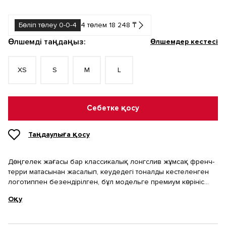
Бөліп төлеу 0-0-4
4 төлем 18 248 ₸
Өлшемді таңдаңыз:
Өлшемдер кестесі
XS
S
M
L
Себетке қосу
Таңдаулыға қосу
Дөңгелек жағасы бар классикалық лонгслив жұмсақ френч-
терри матасынан жасалып, кеудедегі тоналды кестеленген
логотиппен безендірілген, бұл модельге премиум көрініс
береді.
Оқу