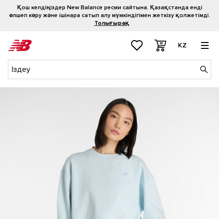
Қош келдіңіздер New Balance ресми сайтына. Қазақстанда енді
өлшеп көру және ішінара сатып алу мүмкіндігімен жеткізу қолжетімді.
Толығырақ
KZ