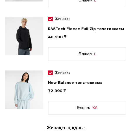
Өлшем:
L
Жинаққа
R.W.Tech Fleece Full Zip толстовкасы
48 990 ₸
Өлшем:
L
Жинаққа
New Balance толстовкасы
72 990 ₸
Өлшем:
XS
Жинақтың құны: