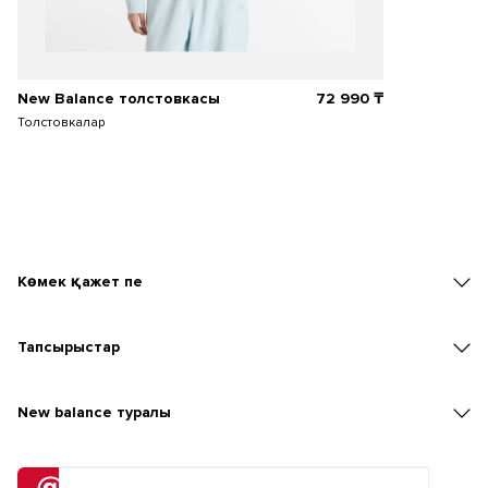
New Balance толстовкасы
72 990
₸
Толстовкалар
Көмек қажет пе
Тапсырыстар
New balаnce туралы
Жіберілімге