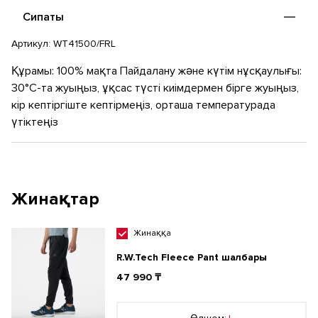
Сипаты
Артикул:
WT41500/FRL
Құрамы: 100% мақта Пайдалану және күтім нұсқаулығы:
30°C-та жуыңыз, ұқсас түсті киімдермен бірге жуыңыз,
кір кептіргіште кептірмеңіз, орташа температурада
үтіктеңіз
Жинақтар
Жинаққа
R.W.Tech Fleece Pant шалбары
47 990 ₸