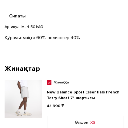
ақ кенгуру қалтасы бар. Бұл әмбебап капюшонды толстовка
жайлылық береді және күнделікті киюге жарайды.
Сипаты
Артикул:
MJ41501/AG
Құрамы: мақта 60%, полиэстер 40%
Жинақтар
Жинаққа
New Balance Sport Essentials French
Terry Short 7" шортысы
41 990 ₸
Өлшем:
XS