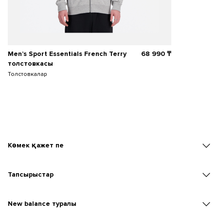
Men’s Sport Essentials French Terry
68 990
₸
толстовкасы
Толстовкалар
Көмек қажет пе
Тапсырыстар
New balаnce туралы