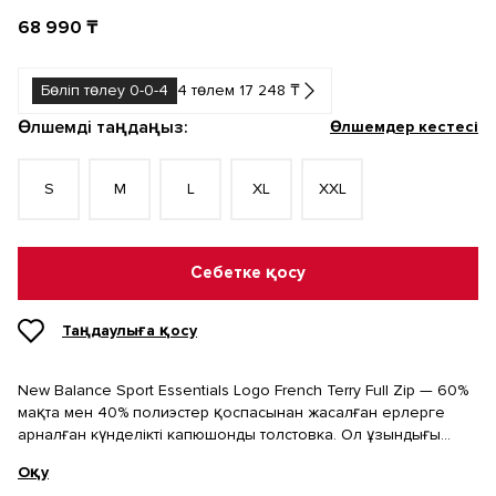
68 990 ₸
Бөліп төлеу 0-0-4
4 төлем 17 248 ₸
Өлшемді таңдаңыз:
Өлшемдер кестесі
S
M
L
XL
XXL
Себетке қосу
Таңдаулыға қосу
New Balance Sport Essentials Logo French Terry Full Zip — 60%
мақта мен 40% полиэстер қоспасынан жасалған ерлерге
арналған күнделікті капюшонды толстовка. Ол ұзындығы
бойымен сыдырмамен жабылады, баулы реттелетін
Оқу
капюшоны, қабырғалы манжеттері мен төменгі жиегі, сондай-