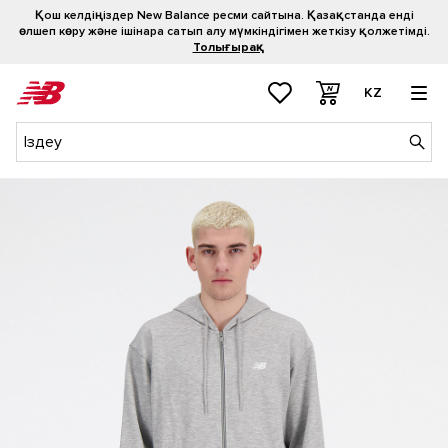
Қош келдіңіздер New Balance ресми сайтына. Қазақстанда енді
өлшеп көру және ішінара сатып алу мүмкіндігімен жеткізу қолжетімді.
Толығырақ
KZ