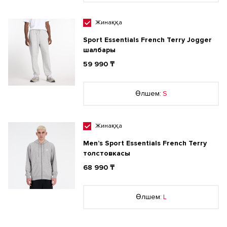
Жинаққа
Sport Essentials French Terry Jogger
шалбары
59 990 ₸
Өлшем:
S
Жинаққа
Men’s Sport Essentials French Terry
толстовкасы
68 990 ₸
Өлшем:
L