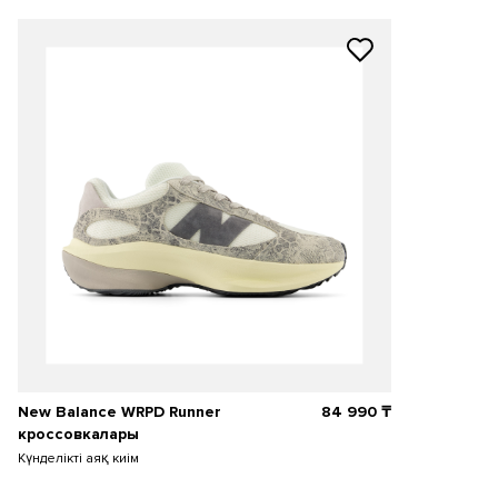
New Balance WRPD Runner
84 990
₸
кроссовкалары
Күнделікті аяқ киім