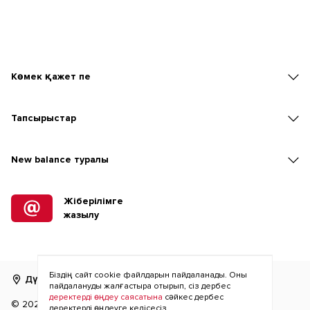
Көмек қажет пе
Тапсырыстар
New balаnce туралы
Жіберілімге
жазылу
Біздің сайт cookie файлдарын пайдаланады. Оны
Дүкенді табу
RU
KZ
пайдалануды жалғастыра отырып, сіз дербес
деректерді өңдеу саясатына
сәйкес дербес
©
2026
деректерді өңдеуге келісесіз