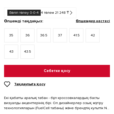
Бөліп төлеу 0-0-4
4 төлем 21 248 ₸
Өлшемді таңдаңыз:
Өлшемдер кестесі
35
36
36.5
37
41.5
42
43
43.5
Себетке қосу
Таңдаулыға қосу
Екі қабатты аралық табан - бұл кроссовкалардың басты
визуалды акценттерінің бірі. Ол дизайнерлер озық жүгіру
технологияларын (FuelCell табаны) және брендтің культтік N
әрпі бар ескірмейтін дизайны түріндегі ретро эстетиканы