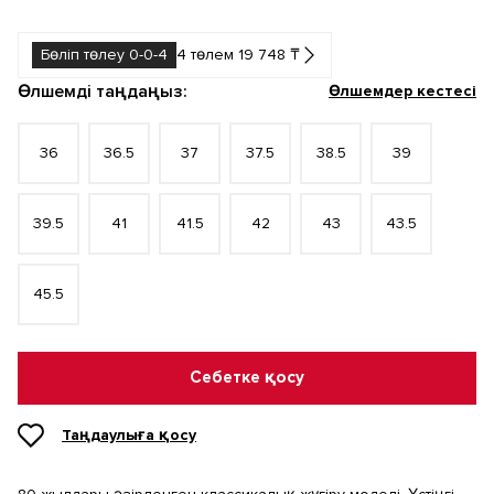
Бөліп төлеу 0-0-4
4 төлем 19 748 ₸
Өлшемді таңдаңыз:
Өлшемдер кестесі
36
36.5
37
37.5
38.5
39
39.5
41
41.5
42
43
43.5
45.5
Себетке қосу
Таңдаулыға қосу