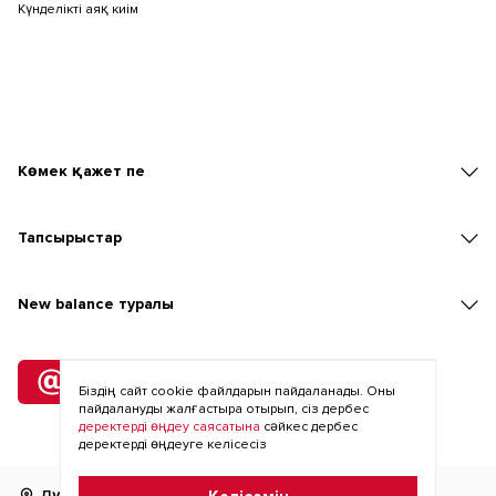
Күнделікті аяқ киім
Көмек қажет пе
Тапсырыстар
New balаnce туралы
Жіберілімге
жазылу
Біздің сайт cookie файлдарын пайдаланады. Оны
пайдалануды жалғастыра отырып, сіз дербес
деректерді өңдеу саясатына
сәйкес дербес
деректерді өңдеуге келісесіз
Дүкенді табу
RU
KZ