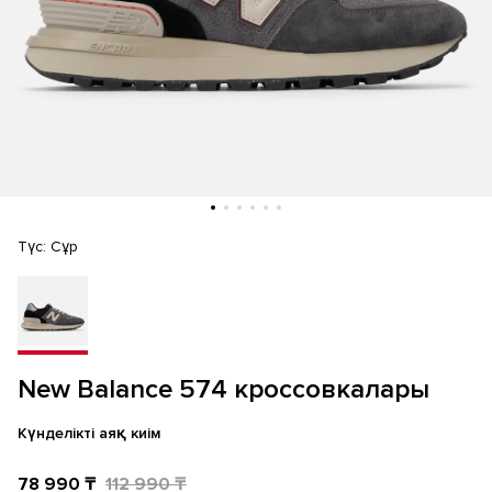
Түс:
Сұр
New Balance 574 кроссовкалары
Күнделікті аяқ киім
78 990 ₸
112 990 ₸