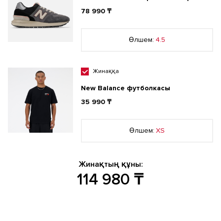
78 990 ₸
Өлшем:
4.5
Жинаққа
New Balance футболкасы
35 990 ₸
Өлшем:
XS
Жинақтың құны:
114 980
₸