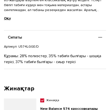
80-жылдары әзірленген классикалық жүгіру моделі. Үстіңгі
бөлігі табиғи күдері мен тоқыма материалдан, астары
синтетикадан, ал табаны резеңкеден жасалған. Аралық
табан амортизация мен табанды тұрақтандыруды қамтамасыз
Оқу
ететін ENCAP® технологиясы бар EVA-дан жасалған. Бұл
кроссовкалар жайлылық пен сапаны бағалайтындарға өте
қолайлы.
Сипаты
Артикул:
U574LGGE/D
Құрамы: 28% полиэстер, 35% табиғи былғары - шошқа
терісі, 37% табиғи былғары - сиыр терісі
Жинақтар
Жинаққа
New Balance 574 кроссовкалары