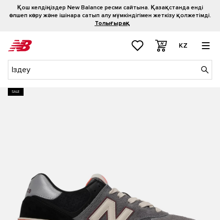
Қош келдіңіздер New Balance ресми сайтына. Қазақстанда енді
өлшеп көру және ішінара сатып алу мүмкіндігімен жеткізу қолжетімді.
Толығырақ
KZ
SALE