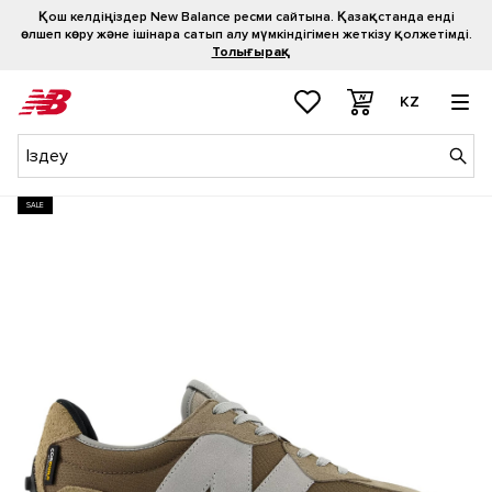
Қош келдіңіздер New Balance ресми сайтына. Қазақстанда енді
өлшеп көру және ішінара сатып алу мүмкіндігімен жеткізу қолжетімді.
Толығырақ
KZ
SALE