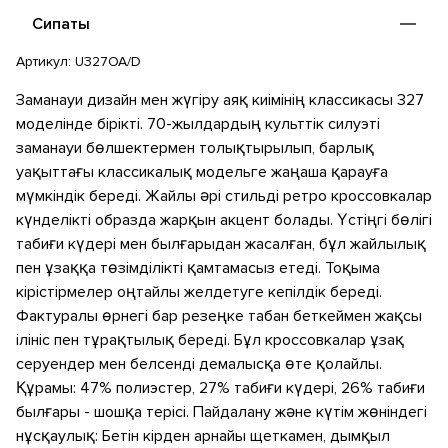
қамтамасыз етеді. Тоқыма ендірмелер оңтайлы желдету
Сипаты
береді. Бедерлі өрнегі бар резеңке табан бетпен жақсы
ілінісу мен тұрақтылықты қамтамасыз етеді. Бұл кроссовкалар
Артикул:
U327OA/D
ұзақ серуендер мен белсенді демалысқа өте қолайлы.
Заманауи дизайн мен жүгіру аяқ киімінің классикасы 327
моделінде бірікті. 70-жылдардың культтік силуэті
заманауи бөлшектермен толықтырылып, барлық
уақыттағы классикалық модельге жаңаша қарауға
мүмкіндік береді. Жайлы әрі стильді ретро кроссовкалар
күнделікті образда жарқын акцент болады. Үстіңгі бөлігі
табиғи күдері мен былғарыдан жасалған, бұл жайлылық
пен ұзаққа төзімділікті қамтамасыз етеді. Тоқыма
кірістірмелер оңтайлы желдетуге кепілдік береді.
Фактуралы өрнегі бар резеңке табан беткеймен жақсы
ілініс пен тұрақтылық береді. Бұл кроссовкалар ұзақ
серуендер мен белсенді демалысқа өте қолайлы.
Құрамы: 47% полиэстер, 27% табиғи күдері, 26% табиғи
былғары - шошқа терісі. Пайдалану және күтім жөніндегі
нұсқаулық: Бетін кірден арнайы щеткамен, дымқыл