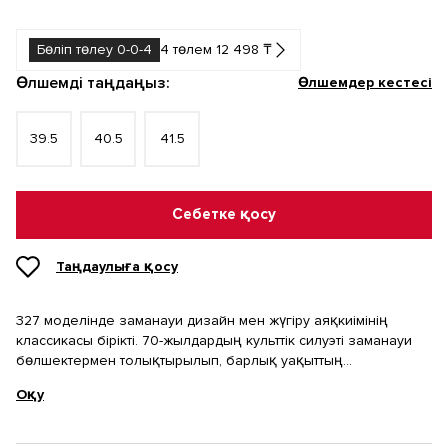
Бөліп төлеу 0-0-4
4 төлем 12 498 ₸
Өлшемді таңдаңыз:
Өлшемдер кестесі
39.5
40.5
41.5
Себетке қосу
Таңдаулыға қосу
327 моделінде заманауи дизайн мен жүгіру аяқкиімінің
классикасы бірікті. 70-жылдардың культтік силуэті заманауи
бөлшектермен толықтырылып, барлық уақыттың
классикалық моделіне жаңаша қарауға мүмкіндік береді.
Оқу
Ыңғайлы әрі стильді ретро кроссовкалар күнделікті образға
жарқын акцент болады. Үстіңгі бөлігі табиғи күдері мен
теріден жасалған, бұл жайлылық пен ұзаққа төзімділікті