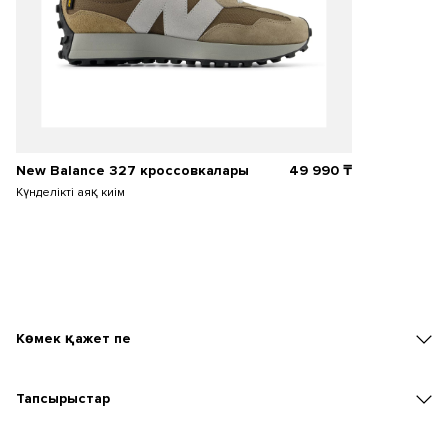
New Balance 327 кроссовкалары
49 990
₸
Күнделікті аяқ киім
Көмек қажет пе
Тапсырыстар