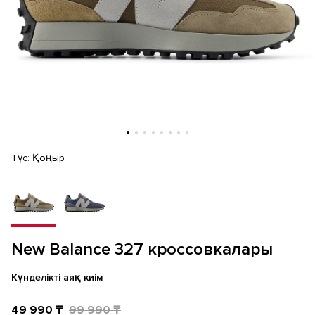
Түс:
Қоңыр
New Balance 327 кроссовкалары
Күнделікті аяқ киім
49 990 ₸
99 990 ₸