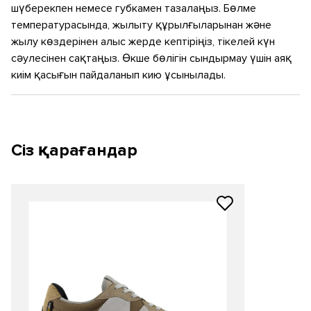
шүберекпен немесе губкамен тазалаңыз. Бөлме
температурасында, жылыту құрылғыларынан және
жылу көздерінен алыс жерде кептіріңіз, тікелей күн
сәулесінен сақтаңыз. Өкше бөлігін сындырмау үшін аяқ
киім қасығын пайдаланып кию ұсынылады.
Сіз қарағандар