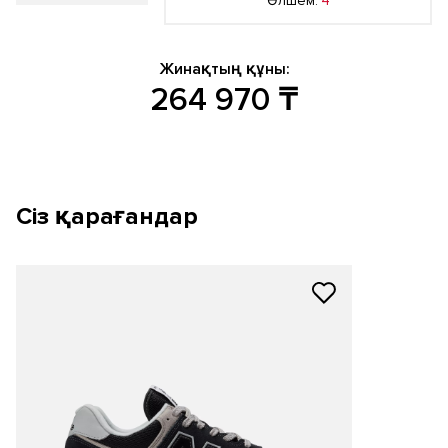
Өлшем:
4
Жинақтың құны:
264 970
₸
Сіз қарағандар