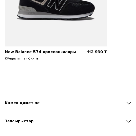
New Balance 574 кроссовкалары
112 990
₸
Күнделікті аяқ киім
Көмек қажет пе
Тапсырыстар