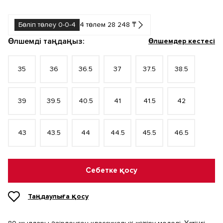
Бөліп төлеу 0-0-4
4 төлем 28 248 ₸
Өлшемді таңдаңыз:
Өлшемдер кестесі
35
36
36.5
37
37.5
38.5
39
39.5
40.5
41
41.5
42
43
43.5
44
44.5
45.5
46.5
Себетке қосу
Таңдаулыға қосу