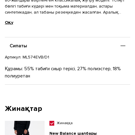
80-жылдары әзірленген классикалық жүгіру моделі. Үстіңгі
бөлігі табиғи күдері мен тоқыма материалдан, астары
синтетикадан, ал табаны резеңкеден жасалған. Аралық
табан амортизация мен табанды тұрақтандыруды қамтамасыз
Оқу
ететін ENCAP® технологиясы бар EVA-дан жасалған. Бұл
кроссовкалар жайлылық пен сапаны бағалайтындарға өте
қолайлы.
Сипаты
Артикул:
ML574EVB/D1
Құрамы: 55% табиғи сиыр терісі, 27% полиэстер, 18%
полиуретан
Жинақтар
Жинаққа
New Balance шалбары