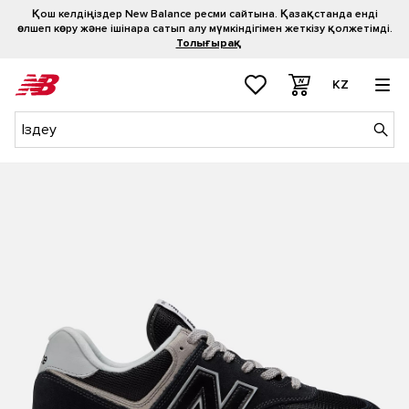
Қош келдіңіздер New Balance ресми сайтына. Қазақстанда енді
өлшеп көру және ішінара сатып алу мүмкіндігімен жеткізу қолжетімді.
Толығырақ
KZ