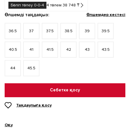
Бөліп төлеу 0-0-4
4 төлем 38 748 ₸
Өлшемді таңдаңыз:
Өлшемдер кестесі
36.5
37
37.5
38.5
39
39.5
40.5
41
41.5
42
43
43.5
44
45.5
Себетке қосу
Таңдаулыға қосу
Оқу