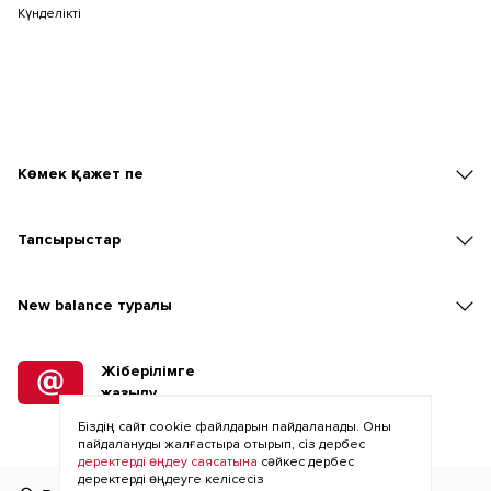
Күнделікті
Көмек қажет пе
Тапсырыстар
New balаnce туралы
Жіберілімге
жазылу
Біздің сайт cookie файлдарын пайдаланады. Оны
пайдалануды жалғастыра отырып, сіз дербес
деректерді өңдеу саясатына
сәйкес дербес
деректерді өңдеуге келісесіз