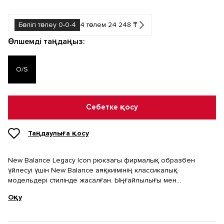
Бөліп төлеу 0-0-4
4 төлем 24 248 ₸
Өлшемді таңдаңыз:
O/S
Себетке қосу
Таңдаулыға қосу
New Balance Legacy Icon рюкзагы фирмалық образбен
үйлесуі үшін New Balance аяқкиімінің классикалық
модельдері стилінде жасалған. Ыңғайлылығы мен
функционалдығының арқасында ол жайлылық пен
Оқу
практиканы бағалайтындар үшін тамаша таңдау болады.
Мектепке, жұмысқа немесе саяхатқа өте қолайлы. Рюкзак
берік баллистикалық нейлоннан жасалған, ноутбукке
арналған кең негізгі бөлімі, үлкен алдыңғы бөлімі және
Сипаты