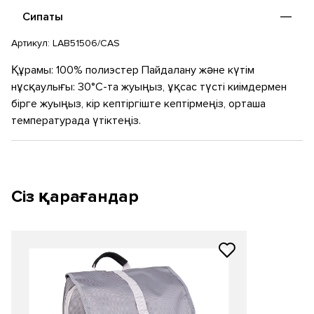
қажет заттарға оңай қол жеткізуге арналған бүйір қалталары
бар. Баллистикалық нейлон және былғары түбі. Ноутбукке
Артикул:
LAB51506/CAS
арналған ішкі қалта. Брендтік былғары сыдырма тартқыштары,
былғары өңделген тұтқалар, металл фурнитура.
Құрамы: 100% полиэстер Пайдалану және күтім
нұсқаулығы: 30°C-та жуыңыз, ұқсас түсті киімдермен
бірге жуыңыз, кір кептіргіште кептірмеңіз, орташа
температурада үтіктеңіз.
Сіз қарағандар