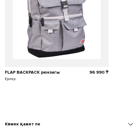
FLAP BACKPACK рюкзагы
96 990
₸
Ерлер
Көмек қажет пе
Тапсырыстар