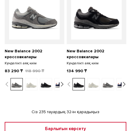
New Balance 2002
New Balance 2002
кроссовкалары
кроссовкалары
Күнделікті аяқ киім
Күнделікті аяқ киім
83 290
₸
118 990
₸
134 990
₸
Сіз 235 тауардың 32-ін қарадыңыз
Барлығын көрсету