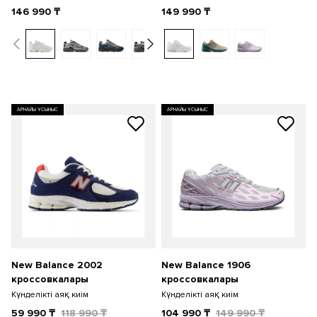
146 990
₸
149 990
₸
АРНАЙЫ ҰСЫНЫС
АРНАЙЫ ҰСЫНЫС
New Balance 2002
New Balance 1906
кроссовкалары
кроссовкалары
Күнделікті аяқ киім
Күнделікті аяқ киім
59 990
₸
118 990
₸
104 990
₸
149 990
₸