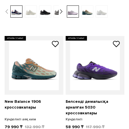
АРНАЙЫ ҰСЫНЫС
АРНАЙЫ ҰСЫНЫС
New Balance 1906
Белсенді демалысқа
кроссовкалары
арналған 5030
кроссовкалары
Күнделікті аяқ киім
Күнделікті
79 990
₸
132 990
₸
58 990
₸
117 990
₸