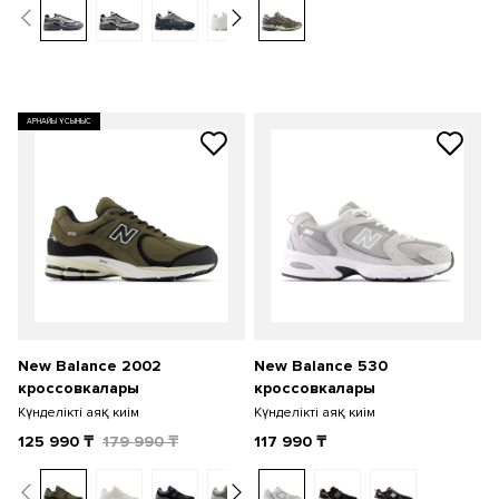
АРНАЙЫ ҰСЫНЫС
New Balance 2002
New Balance 530
кроссовкалары
кроссовкалары
Күнделікті аяқ киім
Күнделікті аяқ киім
125 990
₸
179 990
₸
117 990
₸