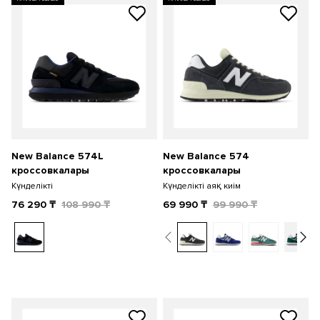
New Balance 574L
New Balance 574
кроссовкалары
кроссовкалары
Күнделікті
Күнделікті аяқ киім
76 290
₸
108 990
₸
69 990
₸
99 990
₸