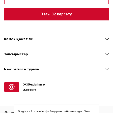
Тағы 32 көрсету
Көмек қажет пе
Тапсырыстар
New balаnce туралы
Жіберілімге
жазылу
Біздің сайт cookie файлдарын пайдаланады. Оны
Дүкенді табу
RU
KZ