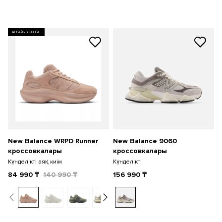
АРНАЙЫ ҰСЫНЫС
New Balance WRPD Runner
New Balance 9060
кроссовкалары
кроссовкалары
Күнделікті аяқ киім
Күнделікті
84 990
₸
140 990
₸
156 990
₸