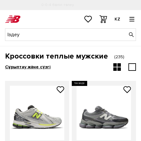
0-0-4 бөліп төлеу
Толығырақ
KZ
Кроссовки теплые мужские
(
235
)
Сұрыптау және сүзгі
ТЕК БІЗДЕ