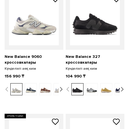
New Balance 9060
New Balance 327
кроссовкалары
кроссовкалары
Күнделікті аяқ киім
Күнделікті аяқ киім
156 990
₸
104 990
₸
АРНАЙЫ ҰСЫНЫС