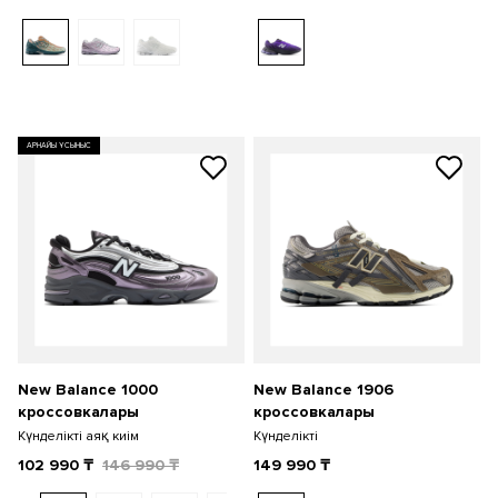
АРНАЙЫ ҰСЫНЫС
New Balance 1000
New Balance 1906
кроссовкалары
кроссовкалары
Күнделікті аяқ киім
Күнделікті
102 990
₸
146 990
₸
149 990
₸