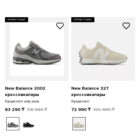
АРНАЙЫ ҰСЫНЫС
АРНАЙЫ ҰСЫНЫС
New Balance 2002
New Balance 327
кроссовкалары
кроссовкалары
Күнделікті аяқ киім
Күнделікті
83 290
₸
118 990
₸
72 990
₸
104 990
₸