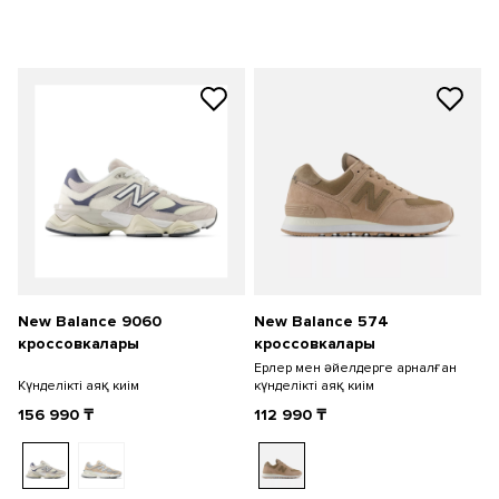
New Balance 9060
New Balance 574
кроссовкалары
кроссовкалары
Ерлер мен әйелдерге арналған
Күнделікті аяқ киім
күнделікті аяқ киім
156 990
₸
112 990
₸