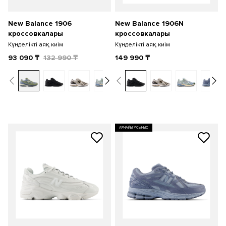
New Balance 1906
New Balance 1906N
кроссовкалары
кроссовкалары
Күнделікті аяқ киім
Күнделікті аяқ киім
93 090
₸
132 990
₸
149 990
₸
АРНАЙЫ ҰСЫНЫС