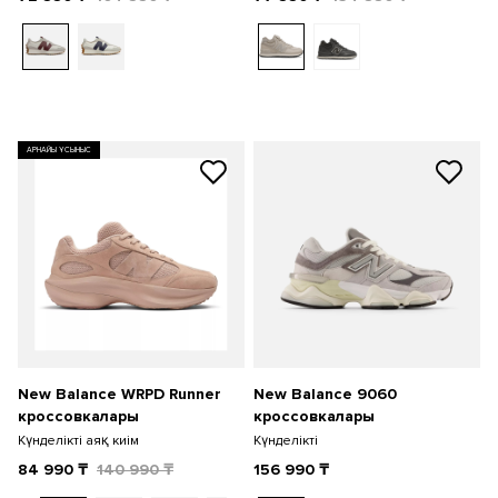
АРНАЙЫ ҰСЫНЫС
New Balance WRPD Runner
New Balance 9060
кроссовкалары
кроссовкалары
Күнделікті аяқ киім
Күнделікті
84 990
₸
140 990
₸
156 990
₸