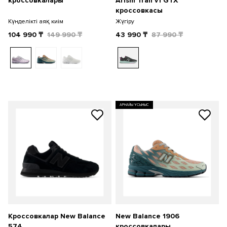
кроссовкалары
Arishi Trail v1 GTX
кроссовкасы
Күнделікті аяқ киім
Жүгіру
104 990
₸
149 990
₸
43 990
₸
87 990
₸
АРНАЙЫ ҰСЫНЫС
Кроссовкалар New Balance
New Balance 1906
574
кроссовкалары