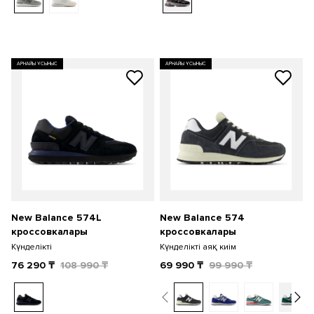
АРНАЙЫ ҰСЫНЫС
АРНАЙЫ ҰСЫНЫС
New Balance 574L
New Balance 574
кроссовкалары
кроссовкалары
Күнделікті
Күнделікті аяқ киім
76 290
₸
108 990
₸
69 990
₸
99 990
₸