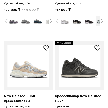
Күнделікті аяқ киім
Күнделікті аяқ киім
102 990
₸
146 990
₸
117 990
₸
АРНАЙЫ ҰСЫНЫС
New Balance 9060
Кроссовкалар New Balance
кроссовкалары
H574
Күнделікті аяқ киім
Күнделікті