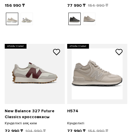
156 990
₸
77 990
₸
154 990
₸
АРНАЙЫ ҰСЫНЫС
АРНАЙЫ ҰСЫНЫС
New Balance 327 Future
H574
Classics кроссовкасы
Күнделікті аяқ киім
Күнделікті
72 990
₸
104 990
₸
77 990
₸
154 990
₸