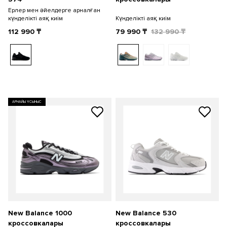
Ерлер мен әйелдерге арналған
күнделікті аяқ киім
Күнделікті аяқ киім
112 990
₸
79 990
₸
132 990
₸
АРНАЙЫ ҰСЫНЫС
New Balance 1000
New Balance 530
кроссовкалары
кроссовкалары