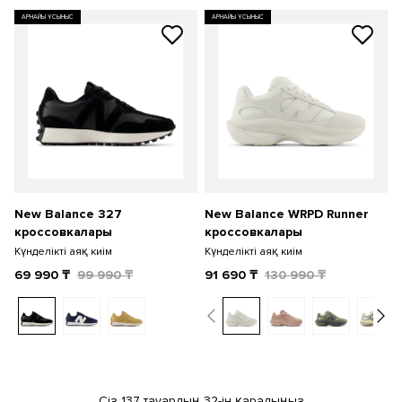
АРНАЙЫ ҰСЫНЫС
АРНАЙЫ ҰСЫНЫС
New Balance 327
New Balance WRPD Runner
кроссовкалары
кроссовкалары
Күнделікті аяқ киім
Күнделікті аяқ киім
69 990
₸
99 990
₸
91 690
₸
130 990
₸
Сіз 137 тауардың 32-ін қарадыңыз