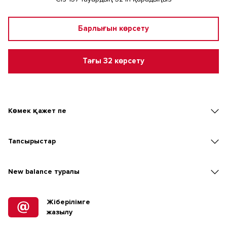
Барлығын көрсету
Тағы 32 көрсету
Көмек қажет пе
Тапсырыстар
New balаnce туралы
Жіберілімге
жазылу