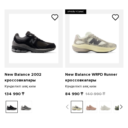
АРНАЙЫ ҰСЫНЫС
New Balance 2002
New Balance WRPD Runner
кроссовкалары
кроссовкалары
Күнделікті аяқ киім
Күнделікті аяқ киім
134 990
₸
84 990
₸
140 990
₸