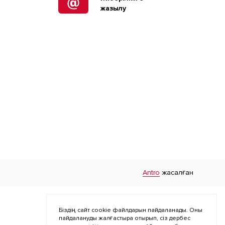
жазылу
Antro
жасалған
Біздің сайт cookie файлдарын пайдаланады. Оны
пайдалануды жалғастыра отырып, сіз дербес