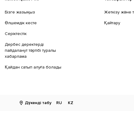
Бізге жазыңыз
Жеткізу және 
Өлшемдік кесте
Қайтару
Серіктестік
Дербес деректерді
пайдаланут тәртібі туралы
хабарлама
Қайдан сатып алуға болады
Дүкенді табу
RU
KZ