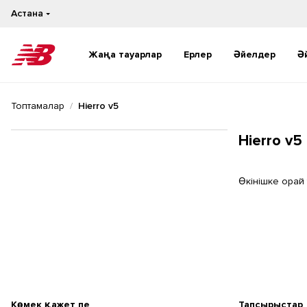
Астана
Жаңа тауарлар
Ерлер
Әйелдер
Ә
Жаңа тауарлар
Жаңа тауарлар
Топтамалар
Hierro v5
Бестселлерлер
Бестселлерлер
Күнделікті
Күнделікті
Hierro v
Жүгіру
Жүгіру
Өкінішке орай
Көмек қажет пе
Тапсырыстар