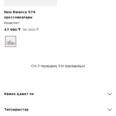
New Balance 574
кроссовкалары
Күнделікті
47 990
₸
95 990
₸
Сіз 3 тауардың 3-ін қарадыңыз
Көмек қажет пе
Тапсырыстар