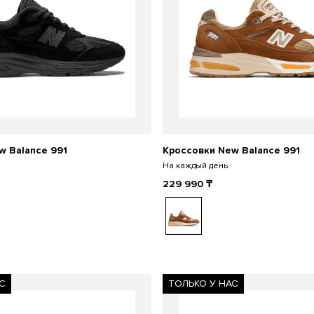
w Balance 991
Кроссовки New Balance 991
На каждый день
229 990
₸
С
ТОЛЬКО У НАС