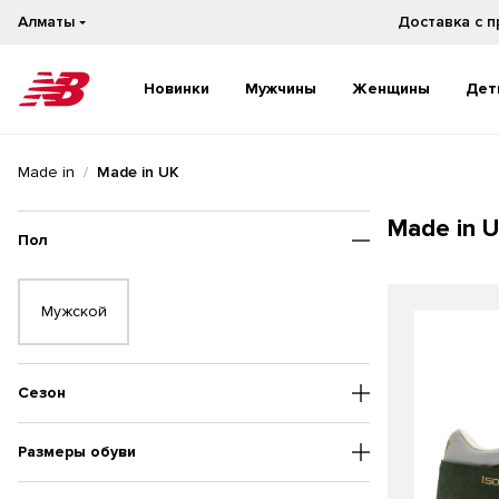
Алматы
Новинки
Мужчины
Женщины
Дет
Новинки
Новинки
Made in
Made in UK
Бестселлеры
Бестселлеры
На каждый день
На каждый день
Made in 
Бег
Бег
Пол
Мужской
Сезон
Размеры обуви