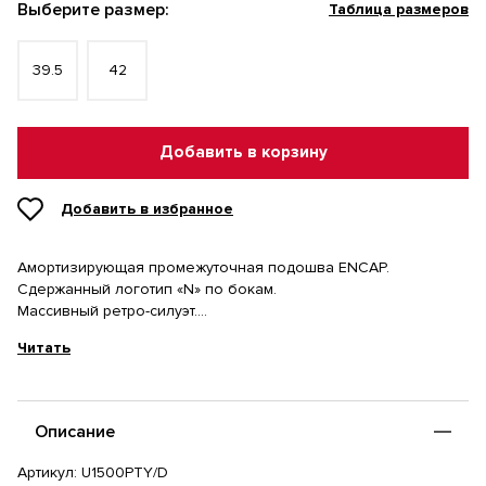
Выберите размер:
Таблица размеров
39.5
42
Добавить в корзину
Добавить в избранное
Амортизирующая промежуточная подошва ENCAP.
Сдержанный логотип «N» по бокам.
Массивный ретро-силуэт.
Изготовлены из высококачественных материалов.
Читать
Кожаный верх.
Состав: Натуральная кожа, Полиуретан, Полиэстер.
Описание
Артикул:
U1500PTY/D