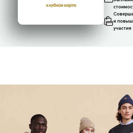
стоимос
Соверша
и повыш
участия