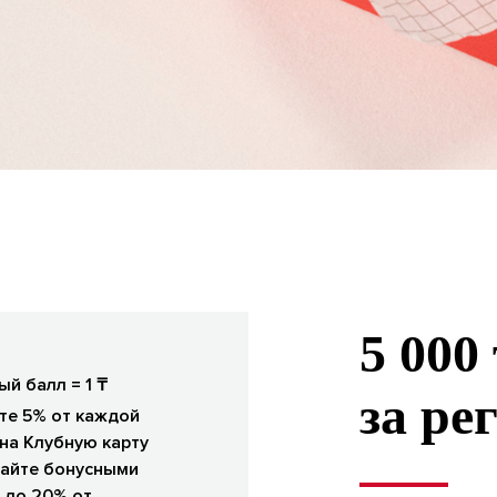
5 000
ый балл = 1 ₸
за ре
те 5% от каждой
 на Клубную карту
айте бонусными
 до 20% от