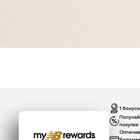
1 бонусн
Получай
покупки
Оплачив
баллами