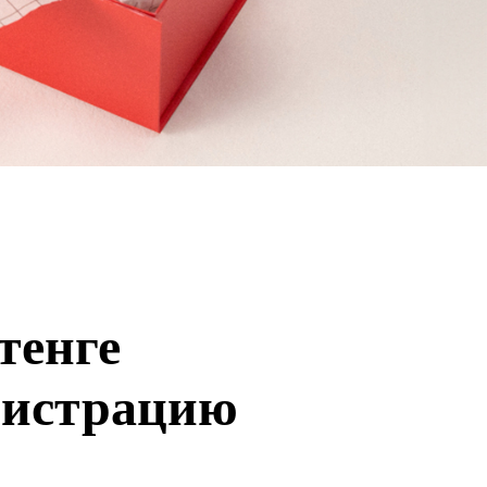
 тенге
гистрацию