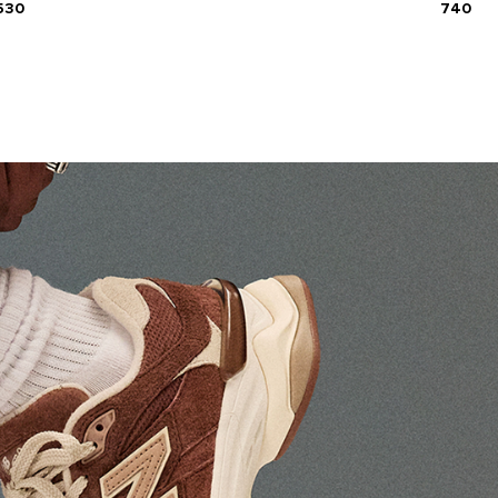
530
740