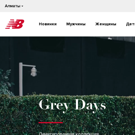
Алматы
Новинки
Мужчины
Женщины
Дет
Новинки
Новинки
Бестселлеры
Бестселлеры
На каждый день
На каждый день
Бег
Бег
Grey Days
Лимитированная коллекция