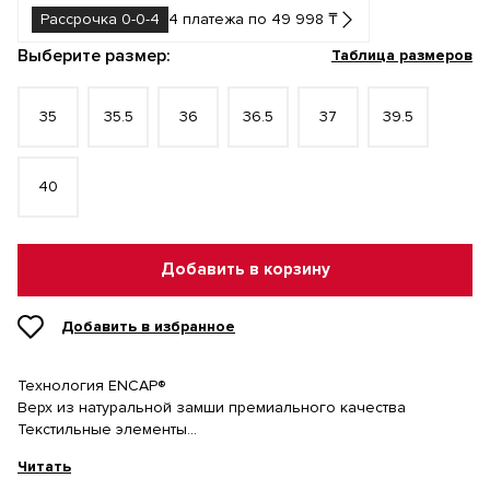
Рассрочка 0-0-4
4 платежа по 49 998 ₸
Выберите размер:
Таблица размеров
35
35.5
36
36.5
37
39.5
40
Добавить в корзину
Добавить в избранное
Технология ENCAP®
Верх из натуральной замши премиального качества
Текстильные элементы
Резиновая подметка
Читать
Производство в Англии