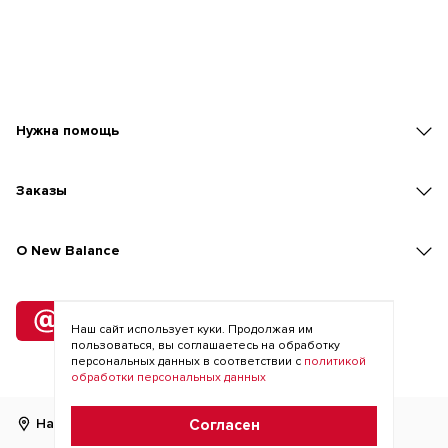
Нужна помощь
Заказы
O New Balance
Подписка
на рассылку
Наш сайт использует куки. Продолжая им
пользоваться, вы соглашаетесь на обработку
персональных данных в соответствии с
политикой
обработки персональных данных
Найти магазин
RU
KZ
Согласен