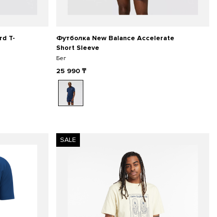
rd T-
Футболка New Balance Accelerate
Short Sleeve
Бег
25 990
₸
SALE