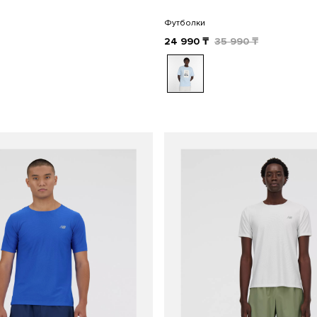
Футболки
24 990
₸
35 990
₸