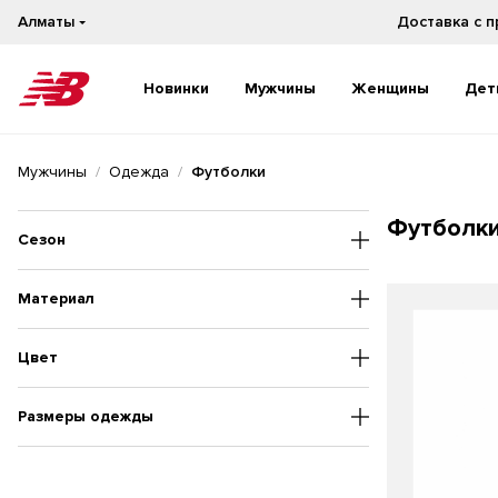
Алматы
Новинки
Мужчины
Женщины
Дет
Новинки
Новинки
Мужчины
Одежда
Футболки
Бестселлеры
Бестселлеры
На каждый день
На каждый день
Футбол
Бег
Бег
Сезон
Материал
Цвет
Размеры одежды