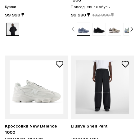
1906
Куртки
Повседневная обувь
99 990
₸
99 990
₸
132 990
₸
Кроссовки New Balance
Elusive Shell Pant
1000