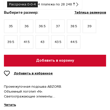
Рассрочка 0-0-4
4 платежа по 28 248 ₸
Выберите размер:
Таблица размеров
35
36
36.5
37
38.5
39
39.5
41.5
43
43.5
44.5
Добавить в корзину
Добавить в избранное
Промежуточная подошва ABZORB.
Объемный логотип «N».
Светоотражающие элементы.
Прочная резиновая подошва.
Читать