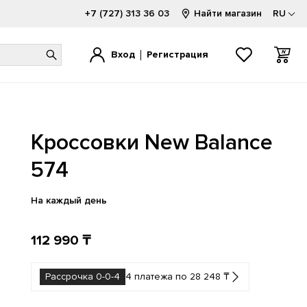
+7 (727) 313 36 03
Найти магазин
RU
Вход
Регистрация
1000
1000
520
1080
740
2002
Кроссовки New Balance
1300
1906
530
2000
9060
9060
1500
2002
550
740
Hierro
574
FuelCell
1906
500
574
204L
На каждый день
112 990 ₸
Рассрочка 0-0-4
4 платежа по 28 248 ₸