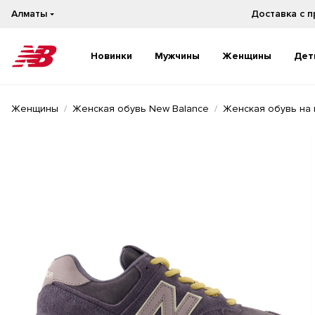
Алматы
Новинки
Мужчины
Женщины
Дет
Новинки
Новинки
Женщины
Женская обувь New Balance
Женская обувь на 
Бестселлеры
Бестселлеры
На каждый день
На каждый день
Бег
Бег