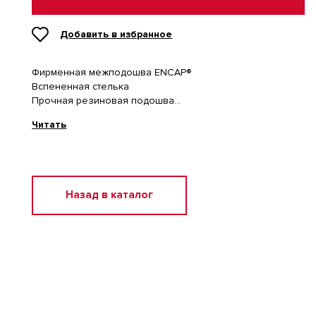
Добавить в избранное
Фирменная межподошва ENCAP®
Вспененная стелька
Прочная резиновая подошва
Классическая шнуровка
Читать
Состав: Натуральная кожа, Полиэстер, Полиуретан
Назад в каталог