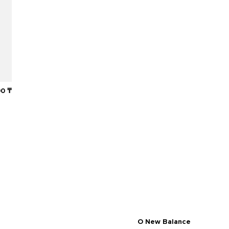
90
₸
O New Balance