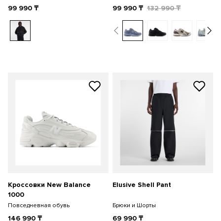
99 990
₸
99 990
₸
132 990
₸
Кроссовки New Balance
Elusive Shell Pant
1000
Повседневная обувь
Брюки и Шорты
146 990
₸
69 990
₸