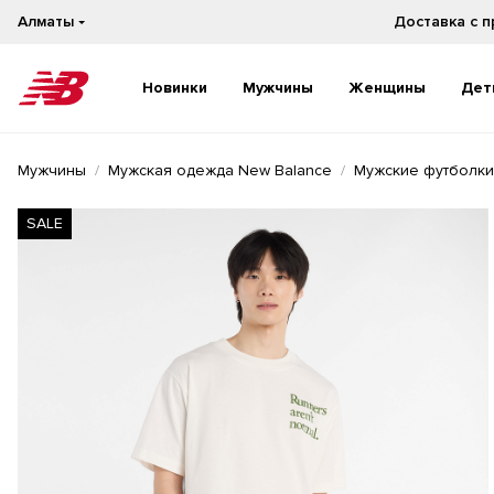
Алматы
Новинки
Мужчины
Женщины
Дет
Новинки
Новинки
Мужчины
Мужская одежда New Balance
Мужские футболки
Бестселлеры
Бестселлеры
На каждый день
На каждый день
SALE
Бег
Бег