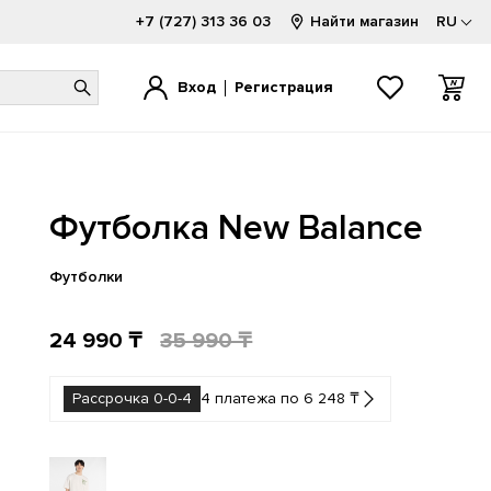
+7 (727) 313 36 03
Найти магазин
RU
Вход
Регистрация
1000
1000
520
1080
740
2002
Футболка New Balance
1300
1906
530
2000
9060
9060
1500
2002
550
740
Hierro
FuelCell
Футболки
1906
500
574
204L
24 990 ₸
35 990 ₸
Рассрочка 0-0-4
4 платежа по 6 248 ₸