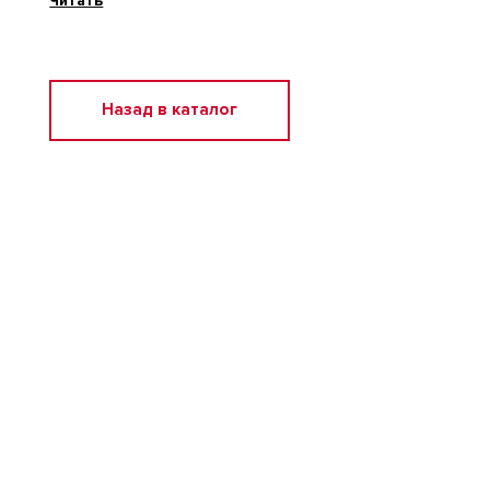
Читать
всего дня.
Назад в каталог