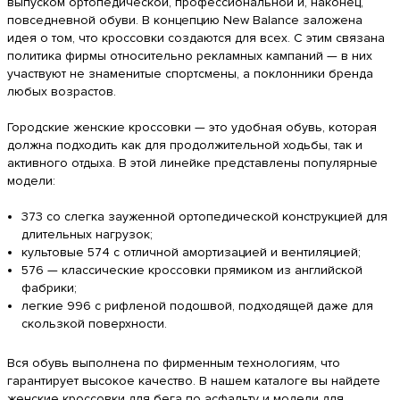
выпуском ортопедической, профессиональной и, наконец,
повседневной обуви. В концепцию New Balance заложена
идея о том, что кроссовки создаются для всех. С этим связана
политика фирмы относительно рекламных кампаний — в них
участвуют не знаменитые спортсмены, а поклонники бренда
любых возрастов.
Городские женские кроссовки — это удобная обувь, которая
должна подходить как для продолжительной ходьбы, так и
активного отдыха. В этой линейке представлены популярные
модели:
373 со слегка зауженной ортопедической конструкцией для
длительных нагрузок;
культовые 574 с отличной амортизацией и вентиляцией;
576 — классические кроссовки прямиком из английской
фабрики;
легкие 996 с рифленой подошвой, подходящей даже для
скользкой поверхности.
Вся обувь выполнена по фирменным
технологиям
, что
гарантирует высокое качество. В нашем каталоге вы найдете
женские кроссовки для бега по асфальту и модели для