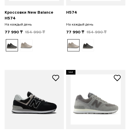
Кроссовки New Balance
H574
H574
На каждый день
На каждый день
77 990
₸
154 990
₸
77 990
₸
154 990
₸
SALE