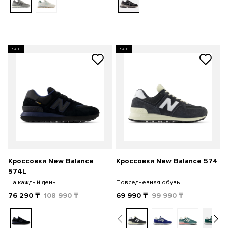
SALE
SALE
Кроссовки New Balance
Кроссовки New Balance 574
574L
На каждый день
Повседневная обувь
76 290
₸
108 990
₸
69 990
₸
99 990
₸