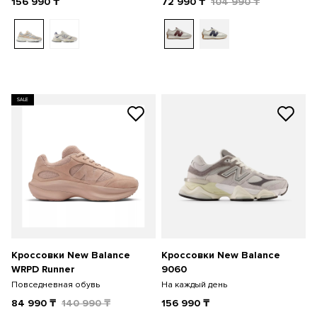
156 990
₸
72 990
₸
104 990
₸
SALE
Кроссовки New Balance
Кроссовки New Balance
WRPD Runner
9060
Повседневная обувь
На каждый день
84 990
₸
140 990
₸
156 990
₸