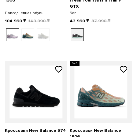
1906
Fresh Foam Arishi Trail v1
GTX
Повседневная обувь
Бег
104 990
₸
149 990
₸
43 990
₸
87 990
₸
SALE
Кроссовки New Balance 574
Кроссовки New Balance
1906