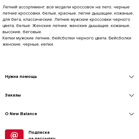
Летний ассортимент:
все модели кроссовок на лето
,
черные
летние кроссовки
,
белые
,
красные
,
легие дышащие
,
кожаные
,
для бега
,
классические
.
Летние мужские кроссовки
черного
цвета
,
белые
.
Женские летние
,
женские дышащие
,
кожаные
,
высокие
,
беговые
.
Кепки мужские летние
,
бейсболки
черного цвета
.
Бейсболки
женские
,
черные
,
кепки
.
Нужна помощь
Заказы
O New Balance
Подписка
на рассылку