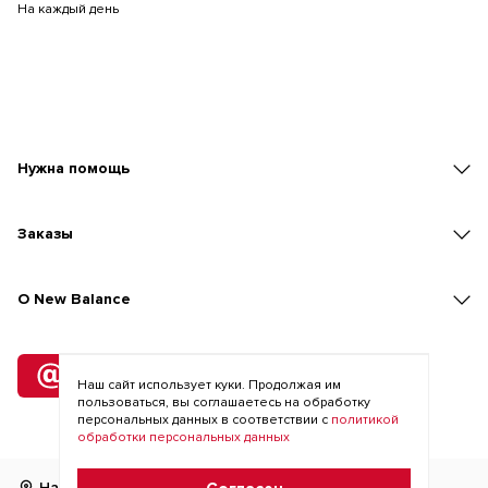
На каждый день
Нужна помощь
Заказы
O New Balance
Подписка
на рассылку
Наш сайт использует куки. Продолжая им
пользоваться, вы соглашаетесь на обработку
персональных данных в соответствии с
политикой
обработки персональных данных
Найти магазин
RU
KZ