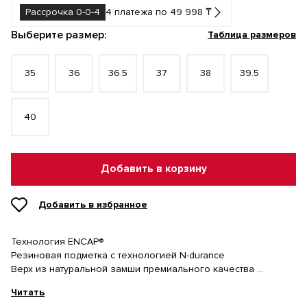
Рассрочка 0-0-4
4 платежа по 49 998 ₸
Выберите размер:
Таблица размеров
35
36
36.5
37
38
39.5
40
Добавить в корзину
Добавить в избранное
Технология ENCAP®
Резиновая подметка с технологией N-durance
Верх из натуральной замши премиального качества
Сетчатые элементы
Читать
Полиуретановые стабилизирующие детали