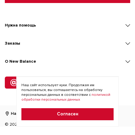
Нужна помощь
Заказы
O New Balance
Подписка
Наш сайт использует куки. Продолжая им
на рассылку
пользоваться, вы соглашаетесь на обработку
персональных данных в соответствии с
политикой
обработки персональных данных
Найти магазин
RU
KZ
Согласен
©
2026