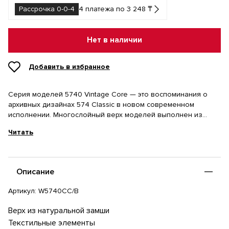
Рассрочка 0-0-4
4 платежа по 3 248 ₸
Нет в наличии
Добавить в избранное
Серия моделей 5740 Vintage Core — это воспоминания о
архивных дизайнах 574 Classic в новом современном
исполнении. Многослойный верх моделей выполнен из
натуральной замши и дополнен текстильными элементами.
Читать
Приятную амортизацию стопы обеспечивает объемная
промежуточная подошва EVA, а поддержку стопы —
стабилизирующая вставка в пятночной зоне. Для этой серии
моделей мы выбрали светлую минималистичную расцветку,
Описание
чтобы Вы легко могли сочетать эти кроссовки с множеством
образов.
Артикул:
W5740CC/B
Верх из натуральной замши
Текстильные элементы