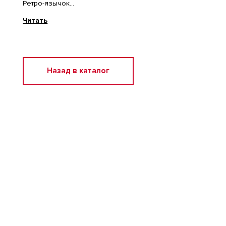
Ретро-язычок
«Клыки» на передней части стопы
Читать
Состав: Натуральная кожа, Полиэстер, Полиуретан
Назад в каталог