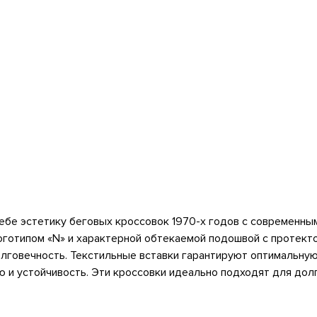
в себе эстетику беговых кроссовок 1970-х годов с современ
оготипом «N» и характерной обтекаемой подошвой с протект
олговечность. Текстильные вставки гарантируют оптимальну
 и устойчивость. Эти кроссовки идеально подходят для долг