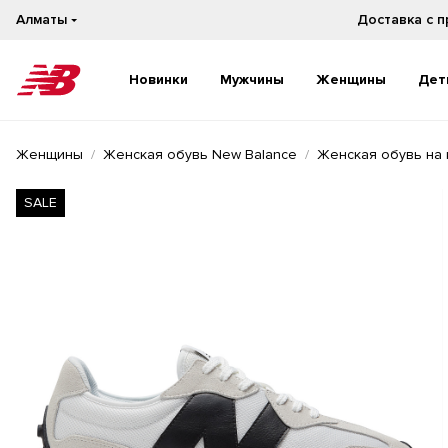
Алматы
Новинки
Мужчины
Женщины
Дет
Новинки
Новинки
Женщины
Женская обувь New Balance
Женская обувь на 
Бестселлеры
Бестселлеры
На каждый день
На каждый день
SALE
Бег
Бег