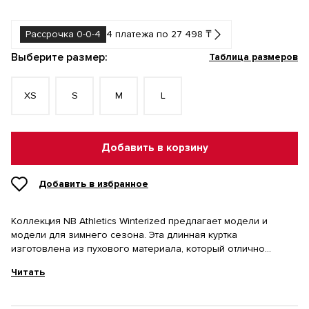
Рассрочка 0-0-4
4 платежа по 27 498 ₸
Выберите размер:
Таблица размеров
XS
S
M
L
Добавить в корзину
Добавить в избранное
Коллекция NB Athletics Winterized предлагает модели и
модели для зимнего сезона. Эта длинная куртка
изготовлена ​​из пухового материала, который отлично
сохраняет тепло, и имеет застежку, облегающую шею. С
Читать
капюшоном она идеально согреет вас зимой.