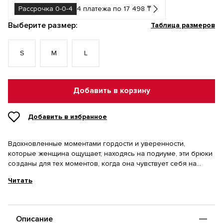
Рассрочка 0-0-4
4 платежа по 17 498 ₸
Выберите размер:
Таблица размеров
S
M
L
Добавить в корзину
Добавить в избранное
Вдохновленные моментами гордости и уверенности,
которые женщина ощущает, находясь на подиуме, эти брюки
созданы для тех моментов, когда она чувствует себя на
высоте. Однотонные цвета дополнены белым брендингом и
Читать
окантовкой для классического образа
Описание