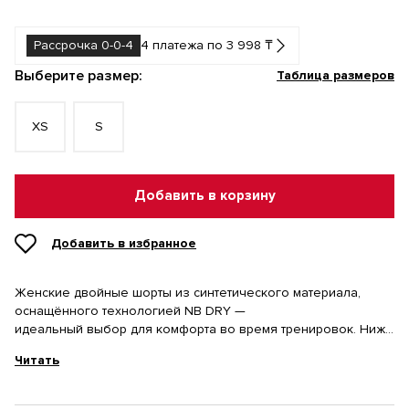
Рассрочка 0-0-4
4 платежа по 3 998 ₸
Выберите размер:
Таблица размеров
XS
S
Добавить в корзину
Добавить в избранное
Женские двойные шорты из синтетического материала,
оснащённого технологией NB DRY —
идеальный выбор для комфорта во время тренировок. Нижние
шорты обеспечивают дополнительную защиту и придают
Читать
образу элегантности. Шорты оснащены удобными боковыми
карманами, а мягкая эластичная резинка обеспечивает
прекрасную посадку. Логотип бренда создает оригинальный