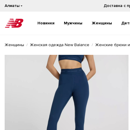
Алматы
Новинки
Мужчины
Женщины
Дет
Новинки
Новинки
Женщины
Женская одежда New Balance
Женские брюки и
Бестселлеры
Бестселлеры
На каждый день
На каждый день
Бег
Бег