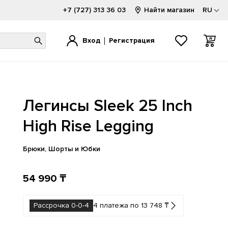
+7 (727) 313 36 03
Найти магазин
RU
Вход
Регистрация
1000
1000
520
1080
740
2002
Легинсы Sleek 25 Inch
1300
1906
530
2000
9060
9060
1500
2002
550
740
Hierro
High Rise Legging
FuelCell
1906
500
574
204L
Брюки, Шорты и Юбки
54 990 ₸
Рассрочка 0-0-4
4 платежа по 13 748 ₸