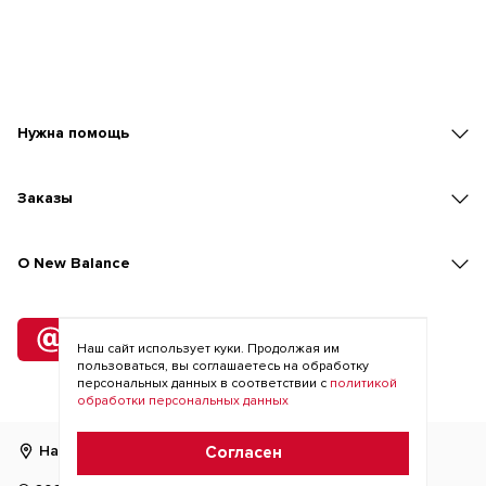
Нужна помощь
Заказы
O New Balance
Подписка
на рассылку
Наш сайт использует куки. Продолжая им
пользоваться, вы соглашаетесь на обработку
персональных данных в соответствии с
политикой
обработки персональных данных
Найти магазин
RU
KZ
Согласен