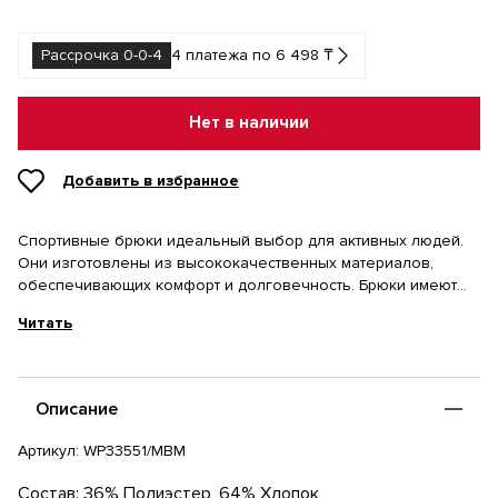
Рассрочка 0-0-4
4 платежа по 6 498 ₸
Нет в наличии
Добавить в избранное
Спортивные брюки идеальный выбор для активных людей.
Они изготовлены из высококачественных материалов,
обеспечивающих комфорт и долговечность. Брюки имеют
свободный крой, который позволяет двигаться без
Читать
ограничений, и мягкую флисовую подкладку для
дополнительного тепла и уюта. Благодаря удобной посадке
и регулируемому поясу эти брюки идеально подходят для
различных видов активности, будь то тренировки, прогулки
Описание
или отдых на природе.
Артикул:
WP33551/MBM
Состав: 36% Полиэстер, 64% Хлопок