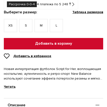
Рассрочка 0-0-4
4 платежа по 5 248 ₸
Выберите размер:
Таблица размеров
XS
S
M
L
Добавить в корзину
Добавить в избранное
Новая интерпретация футболок Script for Her, воплощающая
ностальгию, аутентичность и ретро-спорт. New Balance
используют сочетание эффекта потертости резины и мягкой
тональной основы, чтобы придать графическому
Читать
изображению многослойность и объем. Свободный крой.
Эффект потертости резины и мягкая пастельная фоновая
печать.
Описание