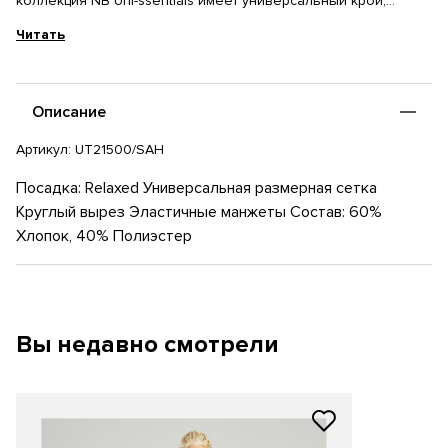
коллекция NB Uni-ssentials имеет универсальный крой,
который подходит как мужчинам, так и женщинам.
Читать
Вдохновленная классическими образами New Balance
расцветка и контрастный вышитый логотип делают толстовку
незаменимыми на каждый день. Модель выполнена из
комфортных материалов, эластичные вставки и манжеты
Описание
обеспечивают комфорт в повседневной жизни.
Артикул:
UT21500/SAH
Посадка: Relaxed Универсальная размерная сетка
Круглый вырез Эластичные манжеты Состав: 60%
Хлопок, 40% Полиэстер
Вы недавно смотрели