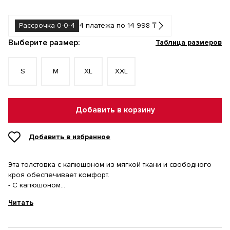
Рассрочка 0-0-4
4 платежа по 14 998 ₸
Выберите размер:
Таблица размеров
S
M
XL
XXL
Добавить в корзину
Добавить в избранное
Эта толстовка с капюшоном из мягкой ткани и свободного
кроя обеспечивает комфорт.
- С капюшоном
- Длинные рукава
Читать
- Вышитый логотип
- Французский трикотаж