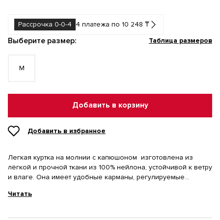
Рассрочка 0-0-4
4 платежа по 10 248 ₸
Выберите размер:
Таблица размеров
M
Добавить в корзину
Добавить в избранное
Легкая куртка на молнии с капюшоном изготовлена из
лёгкой и прочной ткани из 100% нейлона, устойчивой к ветру
и влаге. Она имеет удобные карманы, регулируемые
капюшон и резинку по подолу, свободный крой, не
Читать
затрудняющий движения. Эта куртка идеально подходит для
активного образа жизни в прохладную погоду.