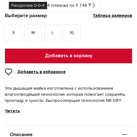
Рассрочка 0-0-4
4 платежа по 5 748 ₸
Выберите размер:
Таблица размеров
S
M
L
XL
Добавить в корзину
Добавить в избранное
Эта дышащая майка изготовлена с использованием
влагоотводящей технологии, которая помогает сохранять
прохладу и сухость. Быстросохнущая технология NB DRY
отводит влагу от тела, обеспечивая комфорт во время
Читать
тренировок. Без рукавов. Светоотражающий логотип.
Описание