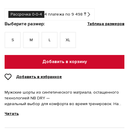
Рассрочка 0-0-4
4 платежа по 9 498 ₸
Выберите размер:
Таблица размеров
S
M
L
XL
Добавить в корзину
Добавить в избранное
Мужские шорты из синтетического матриала, остащенного
технологией NB DRY —
идеальный выбор для комфорта во время тренировок. На
задней части пояса расположен сквозной карман, а мягкая
Читать
эластичная резинка обеспечивает прекрасную
посадку. Контрастные лампасы по бокам и логотип бренда
создают оригинальный стиль изделия. Шорты подходят для