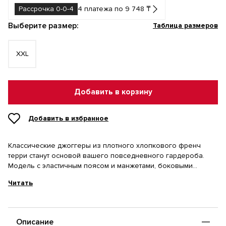
Рассрочка 0-0-4
4 платежа по 9 748 ₸
Выберите размер:
Таблица размеров
XXL
Добавить в корзину
Добавить в избранное
Классические джоггеры из плотного хлопкового френч
терри станут основой вашего повседневного гардероба.
Модель с эластичным поясом и манжетами, боковыми
карманами и лаконичной вышивкой предлагает удобную
Читать
посадку и универсальный стиль для комфортного дня.
Описание