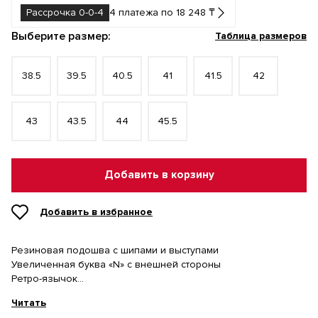
Рассрочка 0-0-4
4 платежа по 18 248 ₸
Выберите размер:
Таблица размеров
38.5
39.5
40.5
41
41.5
42
43
43.5
44
45.5
Добавить в корзину
Добавить в избранное
Резиновая подошва с шипами и выступами
Увеличенная буква «N» с внешней стороны
Ретро-язычок
«Клыки» на передней части стопы
Читать
Состав: Натуральная кожа, Полиэстер, Полиуретан